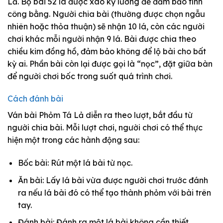
Lả. Bộ bài 52 lá được xáo kỹ lưỡng để đảm bảo tính
công bằng. Người chia bài (thường được chọn ngẫu
nhiên hoặc thỏa thuận) sẽ nhận 10 lá, còn các người
chơi khác mỗi người nhận 9 lá. Bài được chia theo
chiều kim đồng hồ, đảm bảo không để lộ bài cho bất
kỳ ai. Phần bài còn lại được gọi là “nọc”, đặt giữa bàn
để người chơi bốc trong suốt quá trình chơi.
Cách đánh bài
Ván bài Phỏm Tá Lả diễn ra theo lượt, bắt đầu từ
người chia bài. Mỗi lượt chơi, người chơi có thể thực
hiện một trong các hành động sau:
Bốc bài: Rút một lá bài từ nọc.
Ăn bài: Lấy lá bài vừa được người chơi trước đánh
ra nếu lá bài đó có thể tạo thành phỏm với bài trên
tay.
Đánh bài: Đánh ra một lá bài không cần thiết