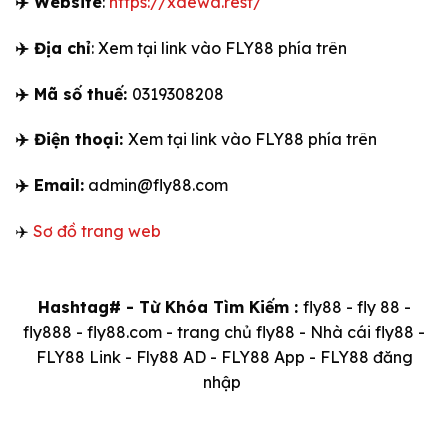
✈️ Website
:
https://xdewa.rest/
✈️ Địa chỉ
: Xem tại link vào FLY88 phía trên
✈️ Mã số thuế:
0319308208
✈️ Điện thoại:
Xem tại link vào FLY88 phía trên
✈️ Email:
admin@fly88.com
✈️
Sơ đồ trang web
Hashtag
# - Từ Khóa Tìm Kiếm :
fly88 - fly 88 -
fly888 - fly88.com - trang chủ fly88 - Nhà cái fly88 -
FLY88 Link - Fly88 AD - FLY88 App - FLY88 đăng
nhập